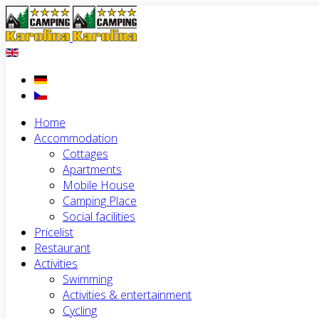
Home
Accommodation
Cottages
Apartments
Mobile House
Camping Place
Social facilities
Pricelist
Restaurant
Activities
Swimming
Activities & entertainment
Cycling