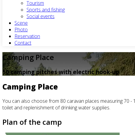
Tourism
Sports and fishing
Social events
Scene
Photo
Reservation
Contact
Camping Place
50 camping pitches with electric hook-up
Camping Place
You can also choose from 80 caravan places measuring 70 - 100
toilet and replenishment of drinking water supplies.
Plan of the camp