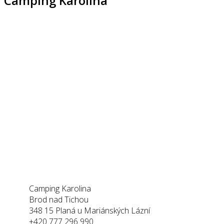
Camping Karolina
Kontaktujte nás
Rychle vám odpovíme na váš dotaz.
Jsme vám k dispozici pro rezervace i informace o ubyto
Camping Karolina
Brod nad Tichou
348 15 Planá u Mariánských Lázní
+420 777 296 990