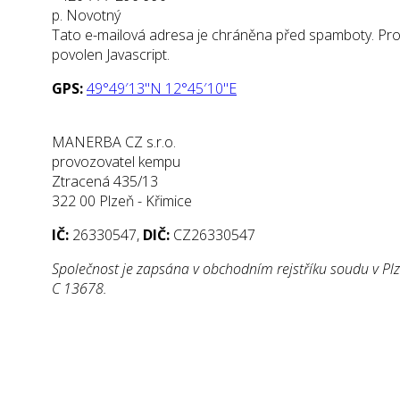
p. Novotný
Tato e-mailová adresa je chráněna před spamboty. Pro 
povolen Javascript.
GPS:
49°49′13"N 12°45′10"E
MANERBA CZ s.r.o.
provozovatel kempu
Ztracená 435/13
322 00 Plzeň - Křimice
IČ:
26330547,
DIČ:
CZ26330547
Společnost je zapsána v obchodním rejstříku soudu v Pl
C 13678.