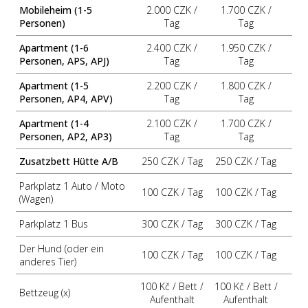
Mobileheim (1-5
2.000 CZK /
1.700 CZK /
Personen)
Tag
Tag
Apartment (1-6
2.400 CZK /
1.950 CZK /
Personen, APS, APJ)
Tag
Tag
Apartment (1-5
2.200 CZK /
1.800 CZK /
Personen, AP4, APV)
Tag
Tag
Apartment (1-4
2.100 CZK /
1.700 CZK /
Personen, AP2, AP3)
Tag
Tag
Zusatzbett Hütte A/B
250 CZK / Tag
250 CZK / Tag
Parkplatz 1 Auto / Moto
100 CZK / Tag
100 CZK / Tag
(Wagen)
Parkplatz 1 Bus
300 CZK / Tag
300 CZK / Tag
Der Hund (oder ein
100 CZK / Tag
100 CZK / Tag
anderes Tier)
100 Kč /
Bett /
100 Kč /
Bett /
Bettzeug (x)
Aufenthalt
Aufenthalt