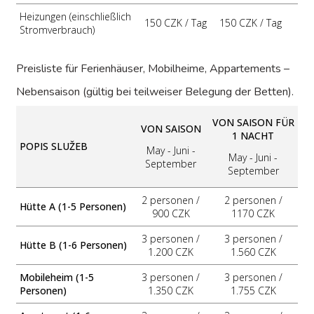
Heizungen (einschließlich
150 CZK / Tag
150 CZK / Tag
Stromverbrauch)
Preisliste für Ferienhäuser, Mobilheime, Appartements –
Nebensaison (gültig bei teilweiser Belegung der Betten).
VON SAISON
FÜR
VON SAISON
1 NACHT
POPIS SLUŽEB
May - Juni -
May - Juni -
September
September
2 personen /
2 personen /
Hütte A (1-5 Personen)
900 CZK
1170 CZK
3 personen /
3 personen /
Hütte B (1-6 Personen)
1.200 CZK
1.560 CZK
Mobileheim (1-5
3 personen /
3 personen /
Personen)
1.350 CZK
1.755 CZK